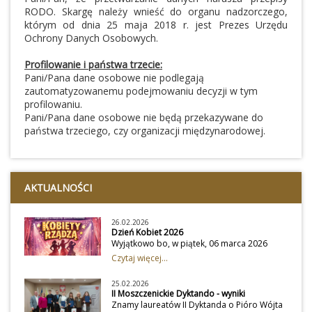
RODO. Skargę należy wnieść do organu nadzorczego,
którym od dnia 25 maja 2018 r. jest Prezes Urzędu
Ochrony Danych Osobowych.
Profilowanie i państwa trzecie:
Pani/Pana dane osobowe nie podlegają
zautomatyzowanemu podejmowaniu decyzji w tym
profilowaniu.
Pani/Pana dane osobowe nie będą przekazywane do
państwa trzeciego, czy organizacji międzynarodowej.
AKTUALNOŚCI
26.02.2026
Dzień Kobiet 2026
Wyjątkowo bo, w piątek, 06 marca 2026
roku zapraszamy na koncert z okazji Dnia
Czytaj więcej...
Kobiet.Zapraszamy muzyczny spektakl
komediowy „KOBIETY RZĄDZĄ” w wykonaniu
25.02.2026
grupy TOTO IMPRO – stworzony specjalnie z
II Moszczenickie Dyktando - wyniki
okazji Dnia Kobiet!Tego wieczoru to Wy,
Znamy laureatów II Dyktanda o Pióro Wójta
drogie Panie, rozdacie karty. Na Waszych