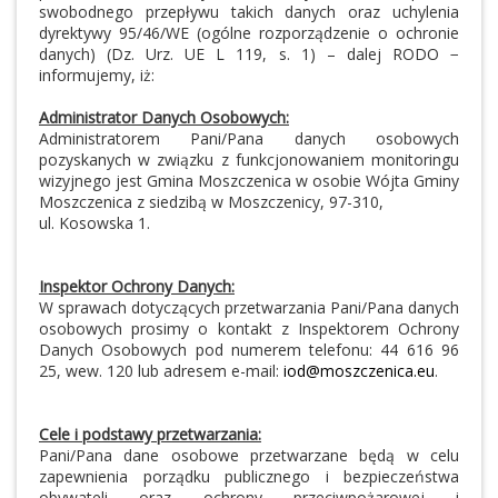
swobodnego przepływu takich danych oraz uchylenia
dyrektywy 95/46/WE (ogólne rozporządzenie o ochronie
danych) (Dz. Urz. UE L 119, s. 1) – dalej RODO −
informujemy, iż:
Administrator Danych Osobowych:
Administratorem Pani/Pana danych osobowych
pozyskanych w związku z funkcjonowaniem monitoringu
wizyjnego jest Gmina Moszczenica w osobie Wójta Gminy
Moszczenica z siedzibą w Moszczenicy, 97-310,
ul. Kosowska 1.
Inspektor Ochrony Danych:
W sprawach dotyczących przetwarzania Pani/Pana danych
osobowych prosimy o kontakt z Inspektorem Ochrony
Danych Osobowych pod numerem telefonu: 44 616 96
25, wew. 120 lub adresem e-mail:
iod@moszczenica.eu
.
Cele i podstawy przetwarzania:
Pani/Pana dane osobowe przetwarzane będą w celu
zapewnienia porządku publicznego i bezpieczeństwa
obywateli oraz ochrony przeciwpożarowej i