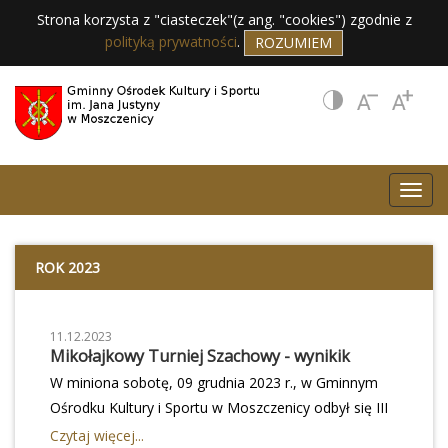
Strona korzysta z "ciasteczek"(z ang. "cookies") zgodnie z
polityką prywatności
.
ROZUMIEM
ROK 2023
11.12.2023
Mikołajkowy Turniej Szachowy - wynikik
W miniona sobotę, 09 grudnia 2023 r., w Gminnym
Ośrodku Kultury i Sportu w Moszczenicy odbył się III
Mikołajkowy Turniej Szachowy o puchar Wójta
Czytaj więcej...