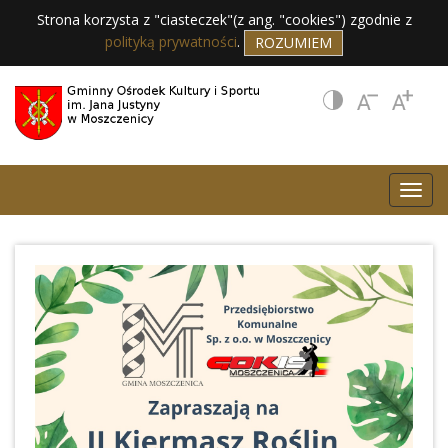
Strona korzysta z "ciasteczek"(z ang. "cookies") zgodnie z
polityką prywatności
.
ROZUMIEM