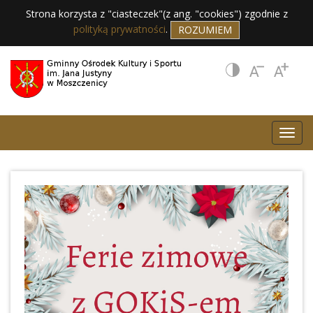
Strona korzysta z "ciasteczek"(z ang. "cookies") zgodnie z
polityką prywatności
.
ROZUMIEM