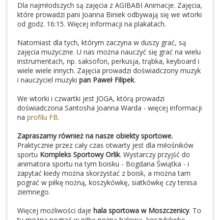
Dla najmłodszych są zajęcia z AGIBABI Animacje. Zajęcia,
które prowadzi pani Joanna Biniek odbywają się we wtorki
od godz. 16:15. Więcej informacji na plakatach.
Natomiast dla tych, którym zaczyna w duszy grać, są
zajęcia muzyczne. U nas można nauczyć się grać na wielu
instrumentach, np. saksofon, perkusja, trąbka, keyboard i
wiele wiele innych. Zajęcia prowadzi doświadczony muzyk
i nauczyciel muzyki
pan Paweł Filipek
.
We wtorki i czwartki jest JOGA, którą prowadzi
doświadczona Santosha Joanna Warda - więcej informacji
na
profilu FB.
Zapraszamy również na nasze obiekty sportowe.
Praktycznie przez cały czas otwarty jest dla miłośników
sportu
Kompleks Sportowy Orlik
. Wystarczy przyjść do
animatora sportu na tym boisku - Bogdana Świątka - i
zapytać kiedy można skorzystać z boisk, a można tam
pograć w piłkę nożną, koszykówkę, siatkówkę czy tenisa
ziemnego.
Więcej możliwości daje
hala sportowa w Moszczenicy
. To
tu można pograć w piłkę nożną halową, koszykówkę,