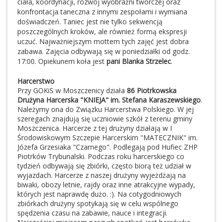
ciała, koordynacji, rozwój wyobraźni twórczej oraz
konfrontacja taneczna z innymi zespołami i wymiana
doświadczeń. Taniec jest nie tylko sekwencją
poszczególnych kroków, ale również formą ekspresji
uczuć. Najważniejszym mottem tych zajęć jest dobra
zabawa. Zajęcia odbywają się w poniedziałki od godz.
17:00. Opiekunem koła jest
pani Blanka Strzelec
.
Harcerstwo
Przy GOKiS w Moszczenicy działa
86 Piotrkowska
Drużyna Harcerska "KNIEJA" im. Stefana Karaszewskiego
.
Należymy ona do Związku Harcerstwa Polskiego. W jej
szeregach znajdują się uczniowie szkół z terenu gminy
Moszczenica. Harcerze z tej drużyny działają w I
Środowiskowym Szczepie Harcerskim "MATECZNIK" im.
Józefa Grzesiaka "Czarnego". Podlegają pod Hufiec ZHP
Piotrków Trybunalski. Podczas roku harcerskiego co
tydzień odbywają się zbiórki, często biorą też udział w
wyjazdach. Harcerze z naszej drużyny wyjeżdżają na
biwaki, obozy letnie, rajdy oraz inne atrakcyjne wypady,
których jest naprawdę dużo. :). Na cotygodniowych
zbiórkach drużyny spotykają się w celu wspólnego
spędzenia czasu na zabawie, nauce i integracji.