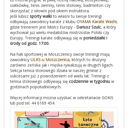
siatkówkę, tenis ziemny, tenis stołowy, badminton czy
skorzystać z siłowni pod okiem instruktora.
Jeśli lubisz
sporty walki
to właśni tu swoje treningi
odbywają zawodnicy karate z klubu
OYAMA Karate Washi
,
gdzie trenerem jest Mistrz Europy -
Dariusz Szulc
, a który
wychował już wielu medalistów mistrzostw Polski czy
Europy. Treningi karate odbywają się w
poniedziałki i
środy od godz. 17:00.
Na hali sportowej w Moszczenicy swoje treningi mają
zawodnicy
ULKS-u Moszczenica
, których to drużyny
zarówno żeńska jak i męska rywalizują w drugich ligach.
Sekcja tenisa stołowego działa w naszej gminie z
sukcesami już z powodzeniem od wielu lat. Treningi z
tenisa stołowego odbywają się
codziennie w tygodniu
w
godzinach popołudniowych.
Więcej informacji można uzyskać w sekretariacie GOKiS
lub pod tel. 44 6169 454.