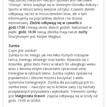
Najczęściej miejscem naszych spotkań jest harcówka
"Ostoja", która znajduje się w Gminnym Ośrodku Kultury i
Sportu w Moszczenicy (wejście od tyłu). Czasem zbiórki
odbywają się też w moszczenickim lesie, ale o tym
informujemy na poprzedniej zbiórce i na stronie
internetowej.
Zbiórki odbywają się w czwartki o
godz.17.00
i trwają około dwóch godzin. Natomiast w
piątki
godz. 16:30
swoją zbiórkę mają nasze
zuchy
.
Drużynowym jest Kacper Magnus.
Zumba
Czym jest zumba?
Zumba to nic innego jak mix kilku różnych rodzajów
tańca, treningu siłowego oraz kardio. Wywodzi się z
Kolumbii, gdzie Beto Perez w latach 90. ubiegłego wieku
wraz z dwoma innymi tancerzami opracował serię
treningów w rytmach latino. Zumba szybko zyskała na
popularności i obecnie możesz korzystać z wielu
systemów treningowych. Zumba dla początkujących to
zumba basic – nauczysz się tu kroków salsy czy bachaty
przeplatanych przysiadami i wykrokami. Trenerem zumby
jest
Małgorzata Krasoń
. Zajęcia odbywają się w środy od
godz. 19:00 w GOKiS.