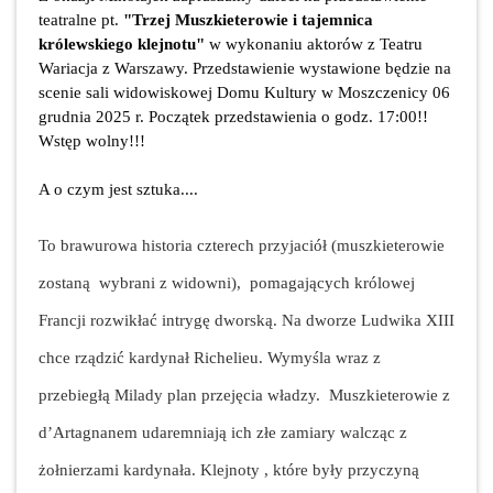
teatralne pt.
"Trzej Muszkieterowie i tajemnica
królewskiego klejnotu"
w wykonaniu aktorów z Teatru
Wariacja z Warszawy. Przedstawienie wystawione będzie na
scenie sali widowiskowej Domu Kultury w Moszczenicy 06
grudnia 2025 r. Początek przedstawienia o godz. 17:00!!
Wstęp wolny!!!
A o czym jest sztuka....
To brawurowa historia czterech przyjaciół (muszkieterowie
zostaną wybrani z widowni), pomagających królowej
Francji rozwikłać intrygę dworską. Na dworze Ludwika XIII
chce rządzić kardynał Richelieu. Wymyśla wraz z
przebiegłą Milady plan przejęcia władzy. Muszkieterowie z
d’Artagnanem udaremniają ich złe zamiary walcząc z
żołnierzami kardynała. Klejnoty , które były przyczyną