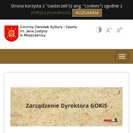
Strona korzysta z "ciasteczek"(z ang. "cookies") zgodnie z
polityką prywatności
.
ROZUMIEM