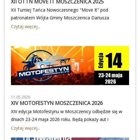
XII OTTN MOVE IT MOSZCZENICA 2025
Moszczenicy, ul. 100-lecia Odzyskania Niepodległości 2.wk
XII Turniej Tańca Nowoczesnego "Move It" pod
patronatem Wójta Gminy Moszczenica Dariusza
Magacza już 16 i 17 maja 2026 roku w Gminno-Szkolnej
Czytaj więcej...
Hali Sportowej im. Romana Kaźmierczaka w
Moszczenicy!Na parkiecie zaprezentują się tancerze z
wielu polskich miast. Będą rywalizować w różnych
kategoriach wiekowych, a także dyscyplinach
solowych/duetach: Salsa, Bachata, Hip Hop, Jazz Dance,
Modern, Akro Dance, a także pojawią się formacje oraz
grupy.Nagrody GRAND PRIX dla zespołów 13+ lat:1
miejsce - 2000 zł2 miejsce - 1000 zł3 miejsce - 500
złPoczątek zawodów zarówno w sobotę od godz. 08:00 a
11.05.2026
XIV MOTOFESTYN MOSZCZENICA 2026
w niedzielę od godz. 10:00.
XIV edycja Motofestynu w Moszczenicy odbędzie się w
dniach 23-24 maja 2026 roku. Będą pokazy aut i
motocykli oraz wiele koncertów. Motofestyn to
Czytaj więcej...
największa impreza dla miłośników motoryzacji w